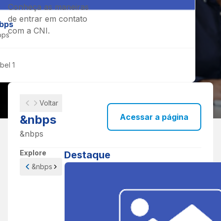
Conheça as maneiras
de entrar em contato
bps
com a CNI.
bps
bel 1
Voltar
Acessar a página
&nbps
&nbps
Explore
Destaque
SEUS CANAIS DE ATENDIMENTO
Fale com a
&nbps
gente, vamos