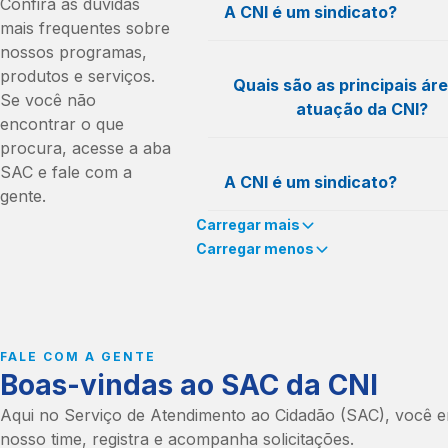
Confira as dúvidas
A CNI é um sindicato?
mais frequentes sobre
nossos programas,
A CNI não é um sindicato.
produtos e serviços.
Quais são as principais ár
Se você não
atuação da CNI?
As entidades sindicais ligadas
encontrar o que
Sistema Indústria são as patr
procura, acesse a aba
A CNI tem como objetivo mel
SAC e fale com a
A CNI é um sindicato?
Os sindicatos patronais têm 
eficiência e competitividade d
gente.
de representar os interesses
indústria, promovendo tamb
Carregar mais
empresas, assegurando que 
elevação da qualidade de vida
A CNI não é um sindicato.
Carregar menos
necessidades sejam consider
aprimoramento das capacida
todos os níveis de decisão e
educacionais da sociedade,
As entidades sindicais ligadas
promovendo o desenvolvime
preparando-a para os desafi
Sistema Indústria são as patr
setorial.
mundo globalizado e tecnolo
avançado.
Os sindicatos patronais têm 
FALE COM A GENTE
Boas-vindas ao SAC da CNI
Para consultar os Sindicatos
de representar os interesses
do ramo industrial,
clique aqu
As principais áreas de atuaç
empresas, assegurando que 
Aqui no Serviço de Atendimento ao Cidadão (SAC), você 
incluem:
necessidades sejam consider
nosso time, registra e acompanha solicitações.