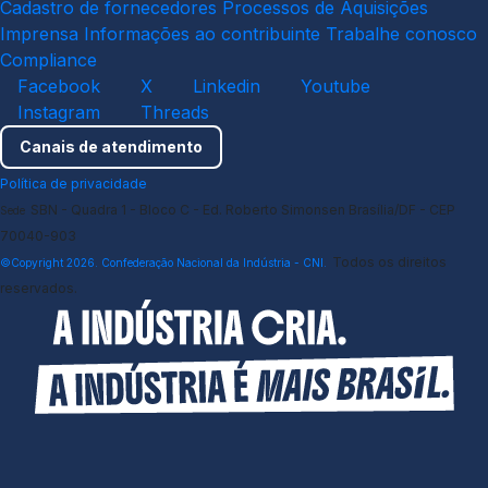
Cadastro de fornecedores
Processos de Aquisições
Imprensa
Informações ao contribuinte
Trabalhe conosco
Compliance
Facebook
X
Linkedin
Youtube
Instagram
Threads
Canais de atendimento
Política de privacidade
SBN - Quadra 1 - Bloco C - Ed. Roberto Simonsen Brasília/DF - CEP
Sede
70040-903
Todos os direitos
©Copyright 2026. Confederação Nacional da Indústria - CNI.
reservados.