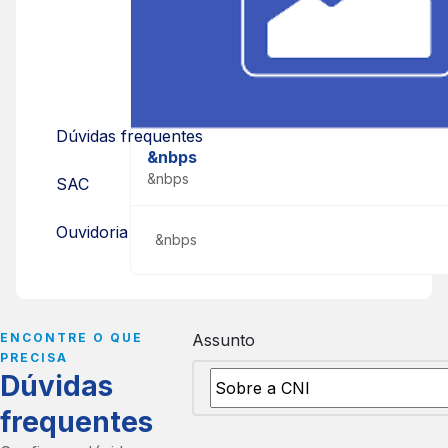
ajudar você
Consulte informações e tire dúvidas
sobre nossos produtos e serviços.
Dúvidas frequentes
&nbps
&nbps
SAC
Ouvidoria
&nbps
ENCONTRE O QUE
Assunto
PRECISA
Dúvidas
frequentes