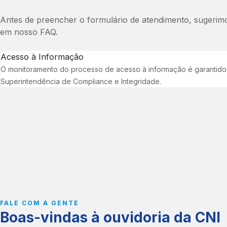
todos os níveis de decisão e
Comércio Exterior
promovendo o desenvolvime
Antes de preencher o formulário de atendimento, sugeri
Infraestrutura
setorial.
em nosso FAQ.
Inovação
Meio Ambiente
Para consultar os Sindicatos
Acesso à Informação
Propriedade Intelectual
do ramo industrial,
clique aqu
O monitoramento do processo de acesso à informação é garantido
Relações de Trabalho
Superintendência de Compliance e Integridade.
Para mais informações sobre
atuação da CNI e suas agen
aqui
.
FALE COM A GENTE
Boas-vindas à ouvidoria da CNI