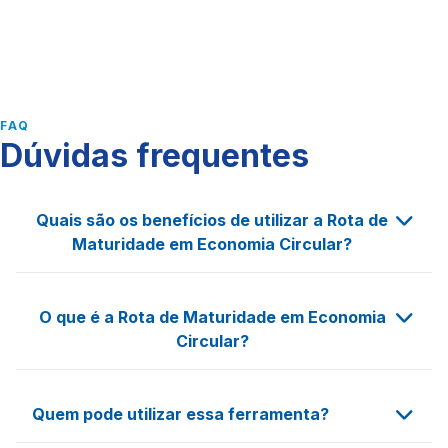
Criar conta
FAQ
Dúvidas frequentes
Quais são os benefícios de utilizar a Rota de
Maturidade em Economia Circular?
Diagnóstico personalizado: a empresa
O que é a Rota de Maturidade em Economia
recebe uma análise detalhada de sua
Circular?
situação atual em relação à economia
circular.
A Rota de Maturidade em Economia Circular é
Quem pode utilizar essa ferramenta?
uma ferramenta que permite às empresas
Recomendações práticas: são fornecidas
diagnosticarem seu grau de maturidade em