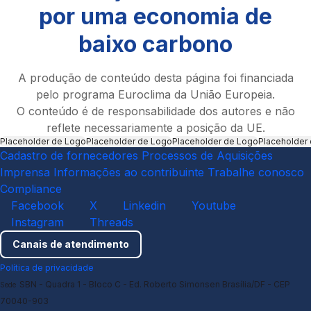
por uma economia de
baixo carbono
A produção de conteúdo desta página foi financiada
pelo programa Euroclima da União Europeia.
O conteúdo é de responsabilidade dos autores e não
reflete necessariamente a posição da UE.
Placeholder de Logo
Placeholder de Logo
Placeholder de Logo
Placeholder
Cadastro de fornecedores
Processos de Aquisições
Imprensa
Informações ao contribuinte
Trabalhe conosco
Compliance
Facebook
X
Linkedin
Youtube
Instagram
Threads
Canais de atendimento
Política de privacidade
SBN - Quadra 1 - Bloco C - Ed. Roberto Simonsen Brasília/DF - CEP
Sede
70040-903