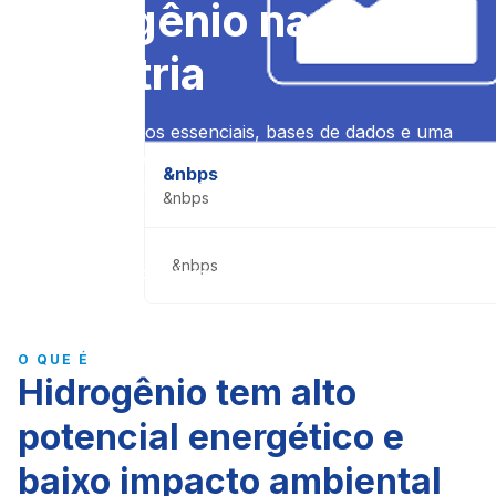
hidrogênio na
indústria
Acesse conceitos essenciais, bases de dados e uma
ferramentas de avaliação exclusiva para entender,
&nbps
planejar e fazer a transição energética na sua
&nbps
empresa ou entrar no mercado de hidrogênio.
Conheça os bancos de
&nbps
Acesse a calculadora de
projetos
projetos
O QUE É
Hidrogênio tem alto
potencial energético e
baixo impacto ambiental