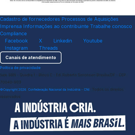
Cadastro de fornecedores
Processos de Aquisições
Imprensa
Informações ao contribuinte
Trabalhe conosco
Compliance
Facebook
X
Linkedin
Youtube
Instagram
Threads
Canais de atendimento
Política de privacidade
SBN - Quadra 1 - Bloco C - Ed. Roberto Simonsen Brasília/DF - CEP
Sede
70040-903
Todos os direitos
©Copyright 2026. Confederação Nacional da Indústria - CNI.
reservados.