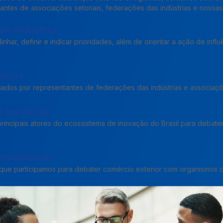
antes de associações setoriais, federações das indústrias e nossa
da Indústria
inhar, definir e indicar prioridades, além de orientar a ação de influ
ticos
ados por representantes de federações das indústrias e associaçõe
a Inovação
 principais atores do ecossistema de inovação do Brasil para debater
ernacionais
que participamos para debater comércio exterior com organismos d